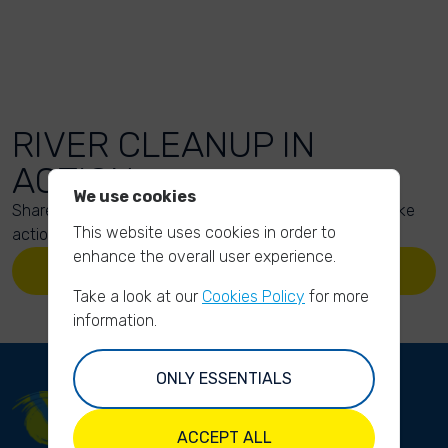
RIVER CLEANUP IN
ACTION
We use cookies
Share your action photos here and inspire others to take
This website uses cookies in order to
action too!
enhance the overall user experience.
UPLOAD YOUR PHOTOS
Take a look at our
Cookies Policy
for more
information.
ONLY ESSENTIALS
ACCEPT ALL