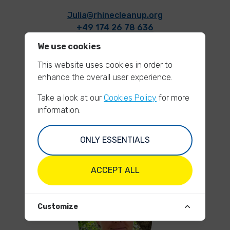
Julia@rhinecleanup.org
+49 174 26 78 636
We use cookies
This website uses cookies in order to
enhance the overall user experience.
Take a look at our
Cookies Policy
for more
information.
MIRJAM SCHENKE
Geschäftsführung / Projekt-
ONLY ESSENTIALS
Koordinierung (alle Flüsse)
mirjam@rhinecleanup.org
ACCEPT ALL
+49 152 28 436 594
Customize