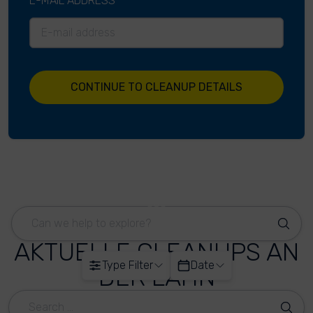
E-MAIL ADDRESS
CONTINUE TO CLEANUP DETAILS
AKTUELLE CLEANUPS AN
Type Filter
Date
DER LAHN